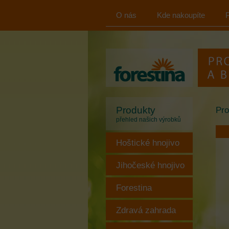
O nás
Kde nakoupíte
FORESTINA
s.r.o.
Produkty
Pro
přehled našich výrobků
Hoštické hnojivo
Jihočeské hnojivo
Forestina
Zdravá zahrada