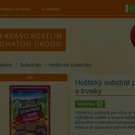
Podpora prodeje
Kontakty
dukty
/
Substráty
/
Hoštické substráty
40l
Hoštický substrát 
a trvalky
Hoštický substrát pro růže a t
vytříděné světlé a tmavé rašel
kůrového i zeleného kompostu 
reakce je upravena jemně ml