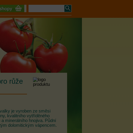
pro růže
rvalky je vyroben ze směsi
iny, kvalitního vytříděného
a minerálního hnojiva. Půdní
etým dolomitickým vápencem.