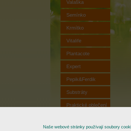
Valaška
Semínko
Krmítko
Vitalife
Plantacote
Expert
Pepik&Ferdik
Substráty
Praktické oblečení
Naše webové stránky používají soubory cookies