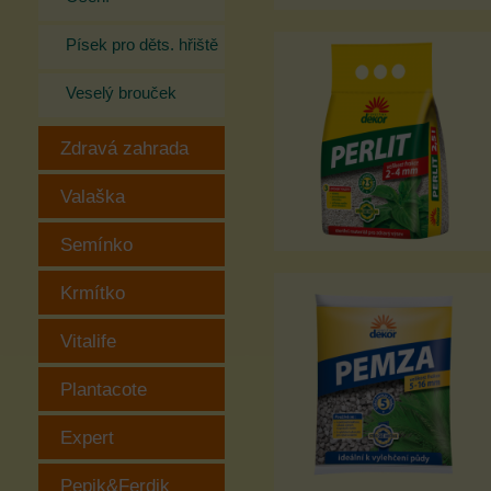
Písek pro děts. hřiště
Veselý brouček
Zdravá zahrada
Valaška
Semínko
Krmítko
Vitalife
Plantacote
Expert
Pepik&Ferdik