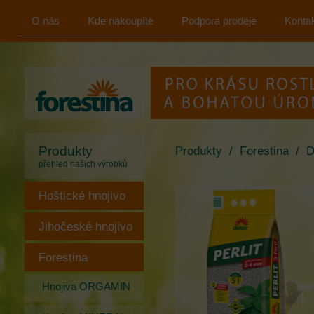
O nás
Kde nakoupíte
Podpora prodeje
Konta
FORESTINA
s.r.o.
Produkty
Produkty
/
Forestina
/
D
přehled našich výrobků
Hoštické hnojivo
Jihočeské hnojivo
Forestina
Hnojiva ORGAMIN