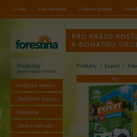
O nás
Kde nakoupíte
Podpora prodeje
Konta
FORESTINA
s.r.o.
Produkty
Produkty
/
Expert
/
Tráv
přehled našich výrobků
1kg
Hoštické hnojivo
Jihočeské hnojivo
Forestina
Zdravá zahrada