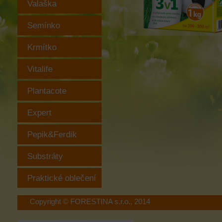
Valaška
Semínko
Krmítko
Vitalife
Plantacote
Expert
Pepik&Ferdik
Substráty
Praktické oblečení
Copyright © FORESTINA s.r.o., 2014