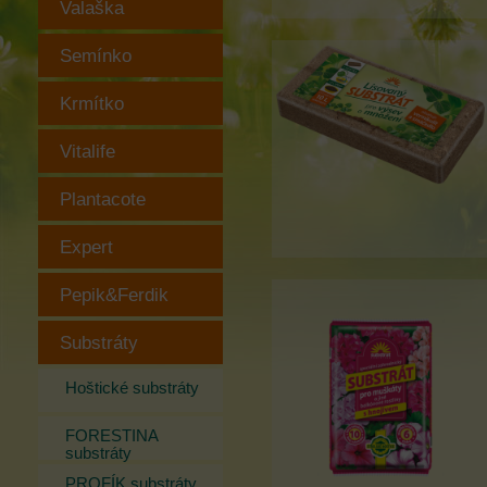
Valaška
Semínko
Krmítko
Vitalife
Plantacote
Expert
Pepik&Ferdik
Substráty
Hoštické substráty
FORESTINA
substráty
PROFÍK substráty