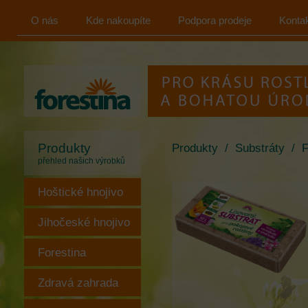
O nás
Kde nakoupíte
Podpora prodeje
Konta
FORESTINA
s.r.o.
Produkty
Produkty
/
Substráty
/
F
přehled našich výrobků
Hoštické hnojivo
Jihočeské hnojivo
Forestina
Zdravá zahrada