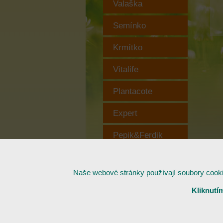
Valaška
Semínko
Krmítko
Vitalife
Plantacote
Expert
Pepik&Ferdik
Substráty
Naše webové stránky používají soubory cookies
Praktické oblečení
Kliknutí
Copyright © FORESTINA s.r.o., 