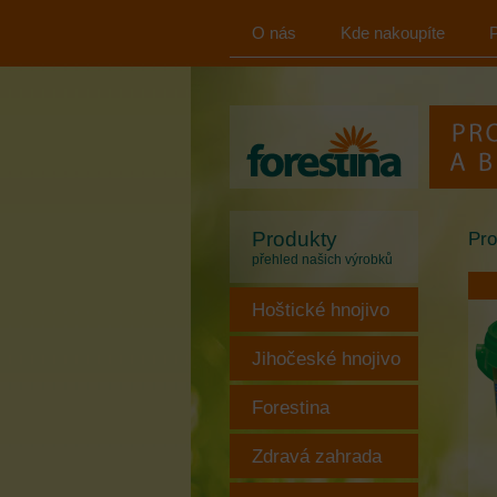
O nás
Kde nakoupíte
FORESTINA
s.r.o.
Produkty
Pro
přehled našich výrobků
Hoštické hnojivo
Jihočeské hnojivo
Forestina
Zdravá zahrada