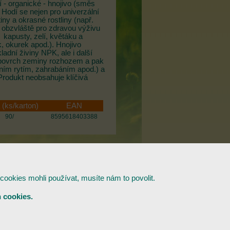
í - organické - hnojivo (směs
 Hodí se nejen pro univerzální
iny a okrasné rostliny (např.
e obzvláště pro zdravou výživu
, kapusty, zelí, květáku a
k, okurek apod.). Hnojivo
ladní živiny NPK, ale i další
a povrch zeminy rozhozem a pak
ním rytím, zahrabáním apod.) a
Produkt neobsahuje klíčivá
 (ks/karton)
EAN
90/
8595618403388
cookies mohli používat, musíte nám to povolit.
 cookies.