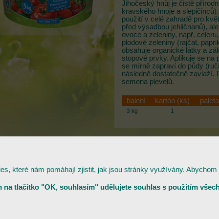
Jihočeský hnůj je čistě přírodn
kravského hnoje a slepičinců).
použití v celé zahradě pro květ
před výsadbou jehličnanů), al
ovoce a zeleniny, např. celeru
plodové zeleniny (rajčat, papri
obsahuje organické látky a zák
stopové prvky. Aplikuje se n
se mírně zapraví do půdy (ruč
následně dostatečně zavlaží. 
semena plevelů.
balení
kartón (ks)
paleta
3 kg
1
, které nám pomáhají zjistit, jak jsou stránky využívány. Abychom 
m na tlačítko "OK, souhlasím" udělujete souhlas s použitím všech
2014