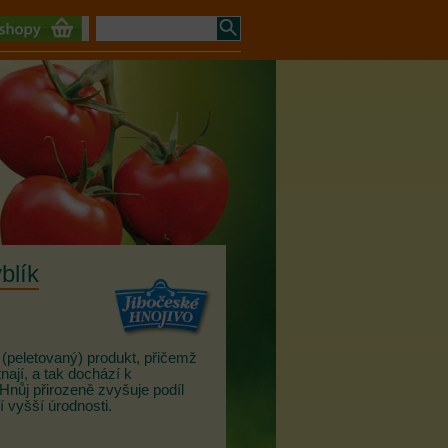
blík
 (peletovaný) produkt, přičemž
nají, a tak dochází k
Hnůj přirozeně zvyšuje podíl
í vyšší úrodnosti.