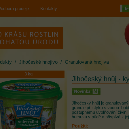
Podpora prodeje
Kontakty
dukty
/
Jihočeské hnojivo
/
Granulovaná hnojiva
3 kg
Jihočeský hnůj - ky
Jihočeský hnůj je granulovaný
granule při styku s vodou bobt
postupnému uvolňování živin. 
humusu v půdě a přispívá k jej
Použití: