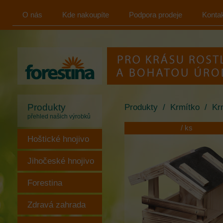
O nás
Kde nakoupíte
Podpora prodeje
Konta
FORESTINA
s.r.o.
Produkty
Produkty
/
Krmítko
/
Kr
přehled našich výrobků
/ ks
Hoštické hnojivo
Jihočeské hnojivo
Forestina
Zdravá zahrada