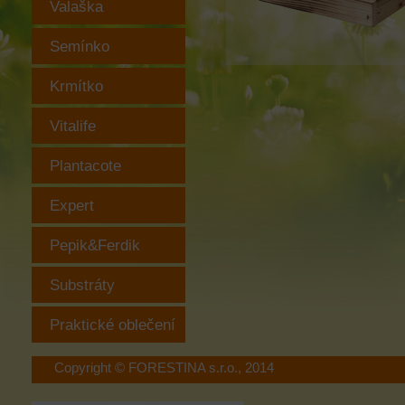
Valaška
Semínko
Krmítko
Vitalife
Plantacote
Expert
Pepik&Ferdik
Substráty
Praktické oblečení
Copyright © FORESTINA s.r.o., 2014