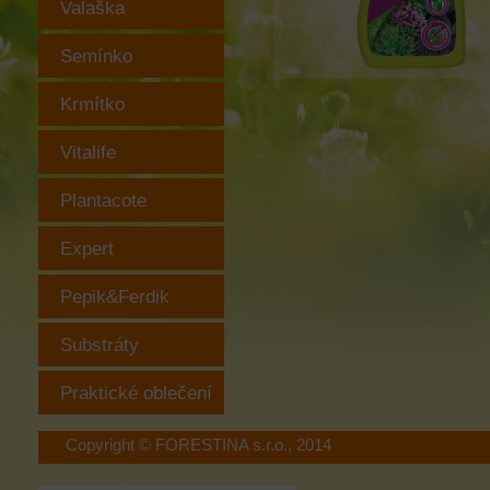
Valaška
Semínko
Krmítko
Vitalife
Plantacote
Expert
Pepik&Ferdik
Substráty
Praktické oblečení
Copyright © FORESTINA s.r.o., 2014