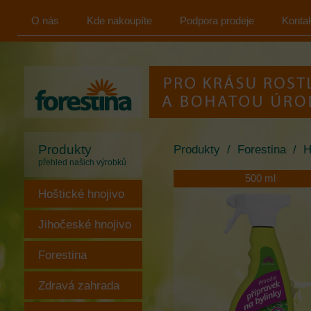
O nás
Kde nakoupíte
Podpora prodeje
Konta
FORESTINA
s.r.o.
Produkty
Produkty
/
Forestina
/
H
přehled našich výrobků
500 ml
Hoštické hnojivo
Jihočeské hnojivo
Forestina
Zdravá zahrada