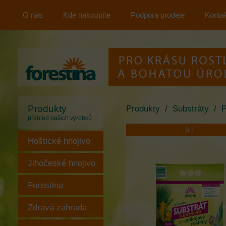
O nás
Kde nakoupíte
Podpora prodeje
Konta
FORESTINA
s.r.o.
Produkty
Produkty
/
Substráty
/
P
přehled našich výrobků
5 l
Hoštické hnojivo
Jihočeské hnojivo
Forestina
Zdravá zahrada