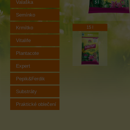
Valaška
Semínko
Krmítko
15 l
Vitalife
Plantacote
Expert
Pepik&Ferdik
Substráty
Praktické oblečení