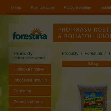
O nás
Kde nakoupíte
Podpora prodeje
Konta
FORESTINA
s.r.o.
Produkty
Produkty
/
Forestina
/
T
přehled našich výrobků
0.5 kg
Hoštické hnojivo
Jihočeské hnojivo
Forestina
Zdravá zahrada