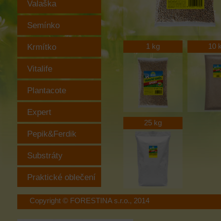
Valaška
Semínko
Krmítko
1 kg
10 
Vitalife
Plantacote
Expert
25 kg
Pepik&Ferdik
Substráty
Praktické oblečení
Copyright © FORESTINA s.r.o., 2014