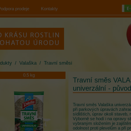
Podpora prodeje
Kontakty
dukty
/
Valaška
/
Travní směsi
0.5 kg
Travní směs VALA
univerzální - půvo
Travní směs Valaška univerzáln
při parkových úpravách zahrad
sídlištích, úprav okolí staveb
Výborně se hodí i na opravy st
vybraným složením je zajištěn
odolnost proti plevelům a při p