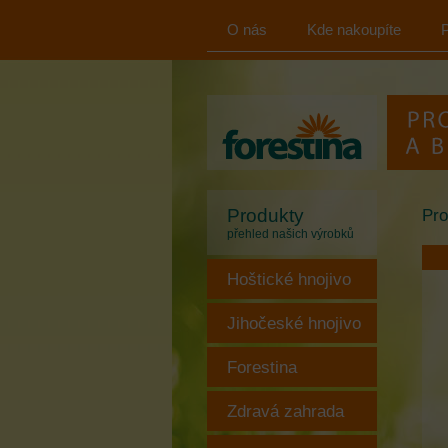
O nás
Kde nakoupíte
FORESTINA
s.r.o.
Produkty
Pro
přehled našich výrobků
Hoštické hnojivo
Jihočeské hnojivo
Forestina
Zdravá zahrada