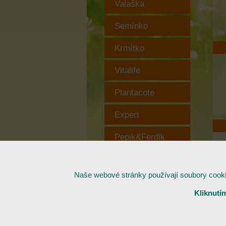
Valaška
Semínko
Krmítko
Vitalife
Plantacote
Expert
Pepik&Ferdik
Substráty
Naše webové stránky používají soubory cookies
Praktické oblečení
Kliknutí
Copyright © FORESTINA s.r.o., 