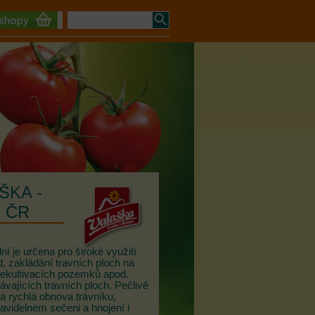
ŠKA -
d ČR
í je určena pro široké využití
, zakládání travních ploch na
, rekultivacích pozemků apod.
ávajících travních ploch. Pečlivě
a rychlá obnova trávníku,
ravidelném sečeni a hnojení i