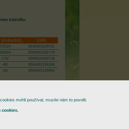
ev trávníku
 (ks/karton)
EAN
720/24
8594003195761
384/24
8594003195778
170/
8595618400738
40/
8594003199288
20/
8594003195983
cookies mohli používat, musíte nám to povolit.
 cookies.