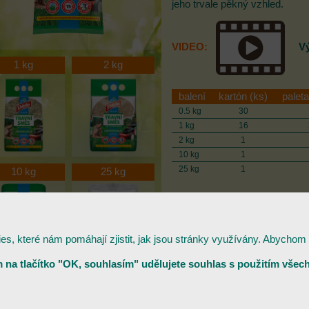
jeho trvale pěkný vzhled.
VIDEO:
Výs
1 kg
2 kg
balení
kartón (ks)
paleta
0.5 kg
30
1 kg
16
2 kg
1
10 kg
1
25 kg
1
10 kg
25 kg
, které nám pomáhají zjistit, jak jsou stránky využívány. Abychom 
m na tlačítko "OK, souhlasím" udělujete souhlas s použitím všech
2014